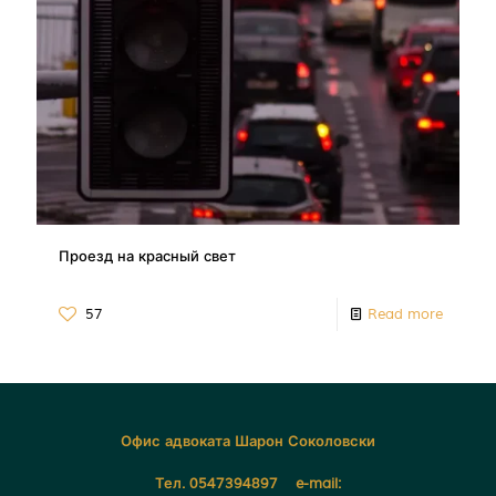
Проезд на красный свет
57
Read more
Офис адвоката Шарон Соколовски
Тел. 0547394897 e-mail: